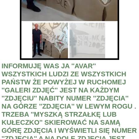
INFORMUJĘ WAS JA ''AVAR''
WSZYSTKICH LUDZI ZE WSZYSTKICH
PAŃSTW ŻE POWYŻEJ W RUCHOMEJ
''GALERI ZDJĘĆ'' JEST NA KAŻDYM
''ZDJĘCIU'' NABITY NUMER ''ZDJĘCIA''
NA GÓRZE ''ZDJĘCIA'' W LEWYM ROGU .
TRZEBA ''MYSZKĄ STRZAŁKĘ LUB
KUŁECZKO'' SKIEROWAĆ NA SAMĄ
GÓRĘ ZDJĘCIA I WYŚWIETLI SIĘ NUMER
''ZDJĘCIA'' A NA DOLE ZDJĘCIA JEST