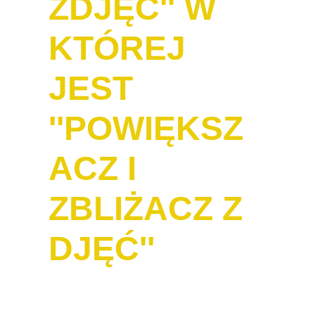
ZDJĘĆ'' W
KTÓREJ
JEST
''POWIĘKSZ
ACZ I
ZBLIŻACZ Z
DJĘĆ''